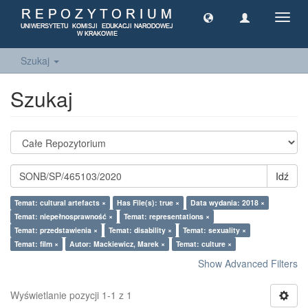
Toggl
navig
Szukaj
Szukaj
Idź
Temat: cultural artefacts ×
Has File(s): true ×
Data wydania: 2018 ×
Temat: niepełnosprawność ×
Temat: representations ×
Temat: przedstawienia ×
Temat: disability ×
Temat: sexuality ×
Temat: film ×
Autor: Mackiewicz, Marek ×
Temat: culture ×
Show Advanced Filters
Wyświetlanie pozycji 1-1 z 1