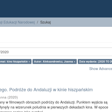
ji Edukacji Narodowej
Szukaj
emat: kino hiszpańskie ×
Autor: Aleksandrowicz, Joanna ×
Data wydania: [2020 TO 2
Show Advanced
go. Podróże do Andaluzji w kinie hiszpańskim
anna
(
2020
)
any w filmowych obrazach podróży do Andaluzji. Punktem wyjścia są
wpłynęły na wizerunek południa w pierwszych dekadach kina. W epoce