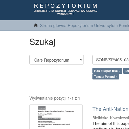
Strona główna Repozytorium Uniwersytetu Komis
Szukaj
Has File(s): true ×
Te
Temat: Poland ×
Wyświetlanie pozycji 1-1 z 1
The Anti-Natio
Bielińska-Kowalews
The aim of this pape