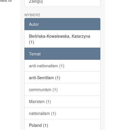
text of
Zaloguj
WYBIERZ
Autor
Bielińska-Kowalewska, Katarzyna
(1)
Temat
anti-nationalism (1)
anti-Semitism (1)
communism (1)
Marxism (1)
nationalism (1)
Poland (1)