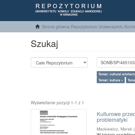
Strona główna Repozytorium Uniwersytetu Komis
Szukaj
Temat: cultural artefact
Temat: kultura ×
Tema
Wyświetlanie pozycji 1-1 z 1
Kulturowe prze
problematyki
Mackiewicz, Marek
W tekście przybliża