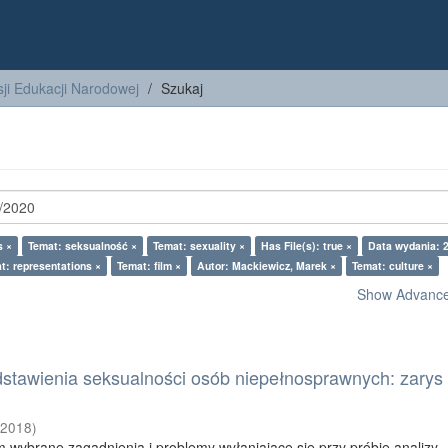
ji Edukacji Narodowej
Szukaj
s ×
Temat: seksualność ×
Temat: sexuality ×
Has File(s): true ×
Data wydania: 
t: representations ×
Temat: film ×
Autor: Mackiewicz, Marek ×
Temat: culture ×
Show Advanced
dstawienia seksualności osób niepełnosprawnych: zarys
(
2018
)
m wybrane zagadnienia i problemy wyłaniające się przy próbie analizy