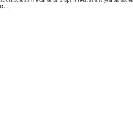
 across Schulz’s The Cinnamon Shops in 1942, as a 17 year old adoles
t ...