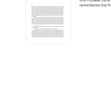
time Ficowski came
remembered that firs