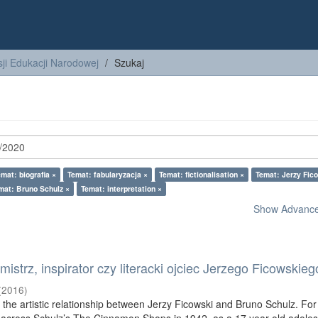
ji Edukacji Narodowej
Szukaj
emat: biografia ×
Temat: fabularyzacja ×
Temat: fictionalisation ×
Temat: Jerzy Fic
mat: Bruno Schulz ×
Temat: interpretation ×
Show Advanced
istrz, inspirator czy literacki ojciec Jerzego Ficowskieg
(
2016
)
s the artistic relationship between Jerzy Ficowski and Bruno Schulz. For 