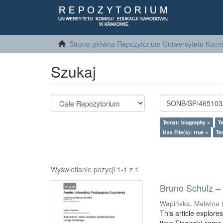
Strona główna Repozytorium Uniwersytetu Komis
Szukaj
Temat: biography ×
T
Has File(s): true ×
Te
Wyświetlanie pozycji 1-1 z 1
Bruno Schulz – m
Wapińska, Malwina
This article explore