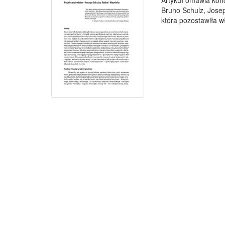
Artykuł omawia kon
Bruno Schulz, Josep
która pozostawiła wł