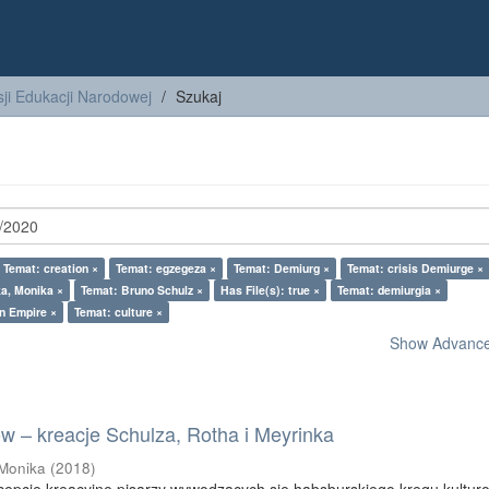
ji Edukacji Narodowej
Szukaj
Temat: creation ×
Temat: egzegeza ×
Temat: Demiurg ×
Temat: crisis Demiurge ×
ka, Monika ×
Temat: Bruno Schulz ×
Has File(s): true ×
Temat: demiurgia ×
n Empire ×
Temat: culture ×
Show Advanced
ów – kreacje Schulza, Rotha i Meyrinka
 Monika
(
2018
)