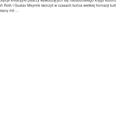
cepcje kreacyjne pisarzy wywodzących się habsburskiego kręgu kultur
h Roth i Gustav Meyrink tworzyli w czasach końca wielkiej formacji kul
asny mit ...