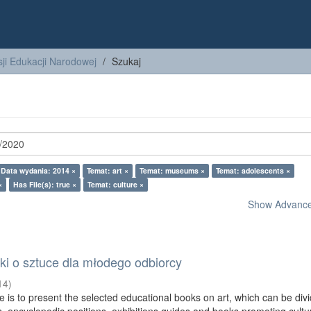
ji Edukacji Narodowej
Szukaj
Data wydania: 2014 ×
Temat: art ×
Temat: museums ×
Temat: adolescents ×
×
Has File(s): true ×
Temat: culture ×
Show Advanced
ążki o sztuce dla młodego odbiorcy
14
)
le is to present the selected educational books on art, which can be divi