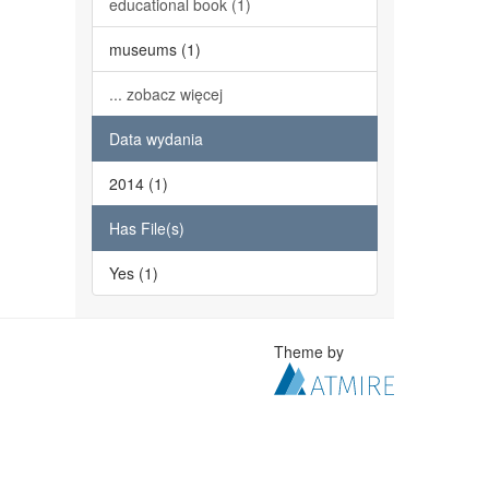
educational book (1)
museums (1)
... zobacz więcej
Data wydania
2014 (1)
Has File(s)
Yes (1)
Theme by