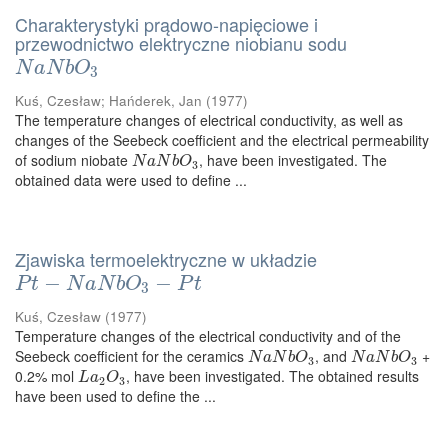
Charakterystyki prądowo-napięciowe i
przewodnictwo elektryczne niobianu sodu
N
a
N
b
O
3
N
a
N
b
O
3
Kuś, Czesław
;
Hańderek, Jan
(
1977
)
The temperature changes of electrical conductivity, as well as
changes of the Seebeck coefficient and the electrical permeability
of sodium niobate
, have been investigated. The
N
a
N
b
O
3
N
a
N
b
O
3
obtained data were used to define ...
Zjawiska termoelektryczne w układzie
P
t
−
N
−
a
N
b
O
3
−
P
t
−
P
t
N
a
N
b
O
P
t
3
Kuś, Czesław
(
1977
)
Temperature changes of the electrical conductivity and of the
Seebeck coefficient for the ceramics
, and
+
N
a
N
b
O
3
N
a
N
b
O
3
N
a
N
b
O
N
a
N
b
O
3
3
0.2% mol
, have been investigated. The obtained results
L
a
2
O
3
L
a
O
2
3
have been used to define the ...