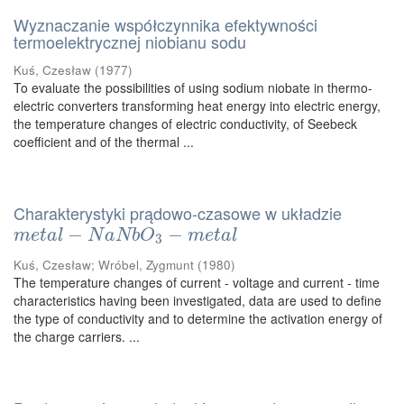
Wyznaczanie współczynnika efektywności
termoelektrycznej niobianu sodu
Kuś, Czesław
(
1977
)
To evaluate the possibilities of using sodium niobate in thermo-
electric converters transforming heat energy into electric energy,
the temperature changes of electric conductivity, of Seebeck
coefficient and of the thermal ...
Charakterystyki prądowo-czasowe w układzie
m
e
t
a
l
−
N
−
a
N
b
O
3
−
m
e
t
a
−
l
m
e
t
a
l
N
a
N
b
O
m
e
t
a
l
3
Kuś, Czesław
;
Wróbel, Zygmunt
(
1980
)
The temperature changes of current - voltage and current - time
characteristics having been investigated, data are used to define
the type of conductivity and to determine the activation energy of
the charge carriers. ...