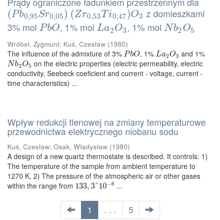
Prądy ograniczone ładunkiem przestrzennym dla
z domieszkami
(
(
P
b
0
,
95
S
r
0
,
05
)
)
(
(
Z
r
0
,
53
T
i
0
,
47
)
O
)
3
P
b
S
r
Z
r
T
i
O
0
,
95
0
,
05
0
,
53
0
,
47
3
3% mol
, 1% mol
, 1% mol
P
b
O
L
a
2
O
3
N
b
2
O
5
P
b
O
L
a
O
N
b
O
2
3
2
5
Wróbel, Zygmunt
;
Kuś, Czesław
(
1980
)
The influence of the admixture of 3%
, 1%
and 1%
P
b
O
L
a
2
O
3
P
b
O
L
a
O
2
3
on the electric properties (electric permeability, electric
N
b
2
O
5
N
b
O
2
5
conductivity, Seebeck coeficient and current - voltage, current -
time characteristics) ...
Wpływ redukcji tlenowej na zmiany temperaturowe
przewodnictwa elektrycznego niobanu sodu
Kuś, Czesław
;
Osak, Władysław
(
1980
)
A design of a new quartz thermostate is described. It controls: 1)
The temperature of the sample from ambient temperature to
1270 K, 2) The pressure of the atmospheric air or other gases
−
6
within the range from
...
133
133
,
,
3
3
°
°
10
10
−
6
1
. . .
5