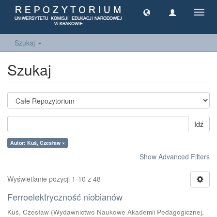
Toggl
navig
Szukaj
Szukaj
Idź
Autor: Kuś, Czesław ×
Show Advanced Filters
Wyświetlanie pozycji 1-10 z 48
Ferroelektryczność niobianów
Kuś, Czesław
(
Wydawnictwo Naukowe Akademii Pedagogicznej,