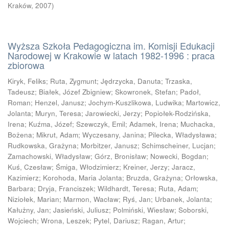
Kraków
,
2007
)
Wyższa Szkoła Pedagogiczna im. Komisji Edukacji
Narodowej w Krakowie w latach 1982-1996 : praca
zbiorowa
Kiryk, Feliks
;
Ruta, Zygmunt
;
Jędrzycka, Danuta
;
Trzaska,
Tadeusz
;
Białek, Józef Zbigniew
;
Skowronek, Stefan
;
Padoł,
Roman
;
Henzel, Janusz
;
Jochym-Kuszlikowa, Ludwika
;
Martowicz,
Jolanta
;
Muryn, Teresa
;
Jarowiecki, Jerzy
;
Popiołek-Rodzińska,
Irena
;
Kuźma, Józef
;
Szewczyk, Emil
;
Adamek, Irena
;
Muchacka,
Bożena
;
Mikrut, Adam
;
Wyczesany, Janina
;
Pilecka, Władysława
;
Rudkowska, Grażyna
;
Morbitzer, Janusz
;
Schimscheiner, Lucjan
;
Zamachowski, Władysław
;
Górz, Bronisław
;
Nowecki, Bogdan
;
Kuś, Czesław
;
Śmiga, Włodzimierz
;
Kreiner, Jerzy
;
Jaracz,
Kazimierz
;
Korohoda, Maria Jolanta
;
Bruzda, Grażyna
;
Orłowska,
Barbara
;
Dryja, Franciszek
;
Wildhardt, Teresa
;
Ruta, Adam
;
Niziołek, Marian
;
Marmon, Wacław
;
Ryś, Jan
;
Urbanek, Jolanta
;
Kałużny, Jan
;
Jasieński, Juliusz
;
Polmiński, Wiesław
;
Soborski,
Wojciech
;
Wrona, Leszek
;
Pytel, Dariusz
;
Ragan, Artur
;