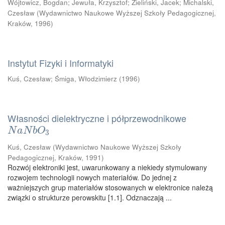
Wójtowicz, Bogdan
;
Jewuła, Krzysztof
;
Zieliński, Jacek
;
Michalski,
Czesław
(
Wydawnictwo Naukowe Wyższej Szkoły Pedagogicznej,
Kraków
,
1996
)
Instytut Fizyki i Informatyki
Kuś, Czesław
;
Śmiga, Włodzimierz
(
1996
)
Własności dielektryczne i półprzewodnikowe
N
a
N
b
O
3
N
a
N
b
O
3
Kuś, Czesław
(
Wydawnictwo Naukowe Wyższej Szkoły
Pedagogicznej, Kraków
,
1991
)
Rozwój elektroniki jest, uwarunkowany a niekiedy stymulowany
rozwojem technologii nowych materiałów. Do jednej z
ważniejszych grup materiałów stosowanych w elektronice należą
związki o strukturze perowskitu [1.1]. Odznaczają ...