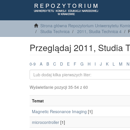
Strona główna Repozytorium Uniwersytetu Komis
Studia Technica
2011, Studia Technica 4
P
Przeglądaj 2011, Studia 
0-9
A
B
C
D
E
F
G
H
I
J
K
L
M
N
Wyświetlanie pozycji 35-54 z 60
Temat
Magnetic Resonance Imaging
[1]
microcontroller
[1]