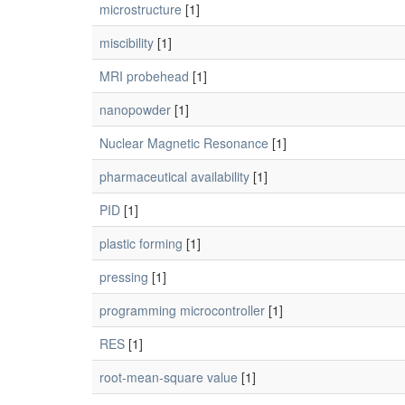
microstructure
[1]
miscibility
[1]
MRI probehead
[1]
nanopowder
[1]
Nuclear Magnetic Resonance
[1]
pharmaceutical availability
[1]
PID
[1]
plastic forming
[1]
pressing
[1]
programming microcontroller
[1]
RES
[1]
root-mean-square value
[1]