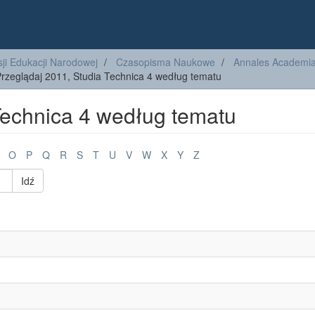
ji Edukacji Narodowej
Czasopisma Naukowe
Annales Academiae
rzeglądaj 2011, Studia Technica 4 według tematu
Technica 4 według tematu
O
P
Q
R
S
T
U
V
W
X
Y
Z
Idź