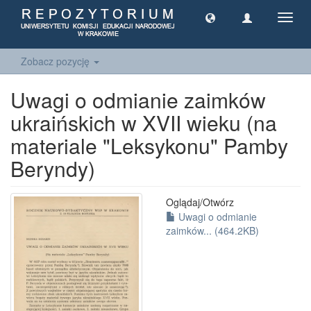
Toggl
navig
Zobacz pozycję
Uwagi o odmianie zaimków
ukraińskich w XVII wieku (na
materiale "Leksykonu" Pamby
Beryndy)
Oglądaj/
Otwórz
Uwagi o odmianie
zaimków... (464.2KB)