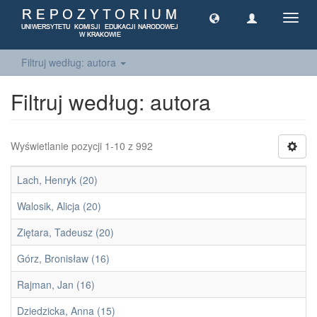
Toggl
navig
Filtruj według: autora
Filtruj według: autora
Wyświetlanie pozycji 1-10 z 992
Lach, Henryk (20)
Walosik, Alicja (20)
Ziętara, Tadeusz (20)
Górz, Bronisław (16)
Rajman, Jan (16)
Dziedzicka, Anna (15)