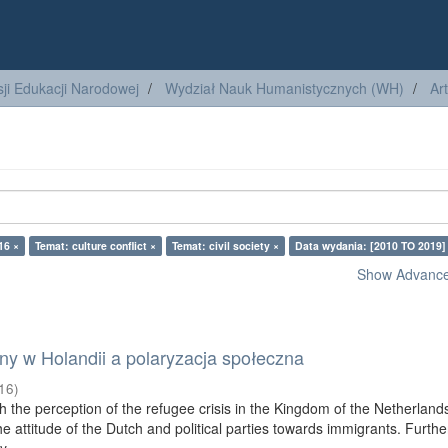
ji Edukacji Narodowej
Wydział Nauk Humanistycznych (WH)
Ar
16 ×
Temat: culture conflict ×
Temat: civil society ×
Data wydania: [2010 TO 2019]
Show Advanced
ny w Holandii a polaryzacja społeczna
16
)
th the perception of the refugee crisis in the Kingdom of the Netherland
e attitude of the Dutch and political parties towards immigrants. Furth