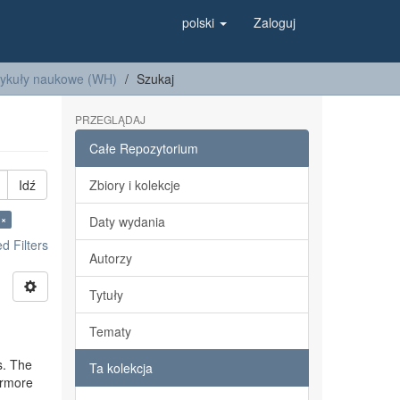
polski
Zaloguj
tykuły naukowe (WH)
Szukaj
PRZEGLĄDAJ
Całe Repozytorium
Idź
Zbiory i kolekcje
 ×
Daty wydania
 Filters
Autorzy
Tytuły
Tematy
s. The
Ta kolekcja
ermore