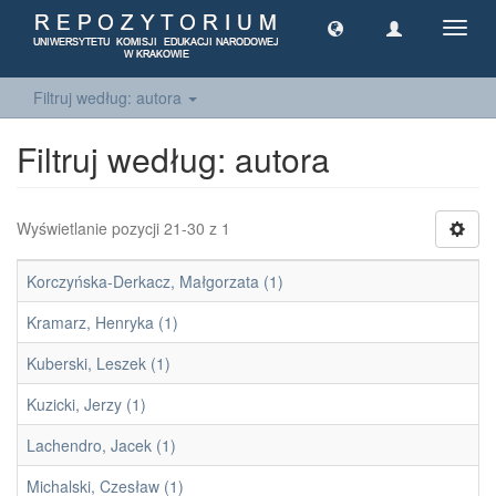
Toggl
navig
Filtruj według: autora
Filtruj według: autora
Wyświetlanie pozycji 21-30 z 1
Korczyńska-Derkacz, Małgorzata (1)
Kramarz, Henryka (1)
Kuberski, Leszek (1)
Kuzicki, Jerzy (1)
Lachendro, Jacek (1)
Michalski, Czesław (1)