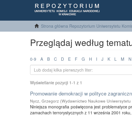
Strona główna Repozytorium Uniwersytetu Komis
Przeglądaj według tematu
0-9
A
B
C
D
E
F
G
H
I
J
K
L
M
N
Wyświetlanie pozycji 1-1 z 1
Promowanie demokracji w polityce zagraniczn
Nycz, Grzegorz
(
Wydawnictwo Naukowe Uniwersytetu
Niniejsza monografia poświęcona jest problematyce p
zamachach terrorystycznych z 11 września 2001 roku,