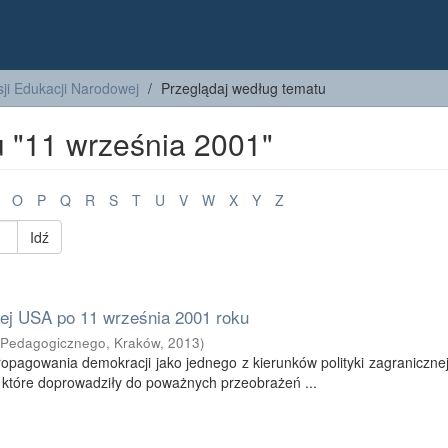
ji Edukacji Narodowej
Przeglądaj według tematu
 "11 września 2001"
O
P
Q
R
S
T
U
V
W
X
Y
Z
Idź
ej USA po 11 września 2001 roku
 Pedagogicznego, Kraków
,
2013
)
ropagowania demokracji jako jednego z kierunków polityki zagraniczn
 które doprowadziły do poważnych przeobrażeń ...