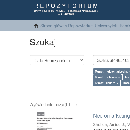
Strona główna Repozytorium Uniwersytetu Komis
Szukaj
Temat: nekromarketing 
Temat: ochrona ×
Aut
Temat: śmierć ×
Data
Wyświetlanie pozycji 1-1 z 1
Necromarketing 
Shelton, Amiee J.
;
W