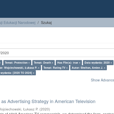
ji Edukacji Narodowej
Szukaj
×
Temat: Protection ×
Temat: Death ×
Has File(s): true ×
Data wydania: 2020 ×
or: Wojciechowski, Łukasz P. ×
Temat: Rating TV ×
Autor: Shelton, Amiee J. ×
 wydania: [2020 TO 2024] ×
Show Advanced
as Advertising Strategy in American Television
ojciechowski, Łukasz P.
(
2020
)