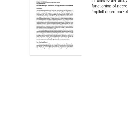
Thanks to the analy
functioning of necr
implicit necromarket