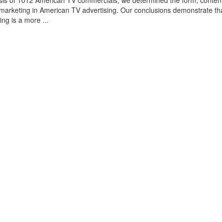
sis of 1012 American TV commercials, we determined the form, conten
omarketing in American TV advertising. Our conclusions demonstrate th
ing is a more ...