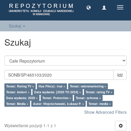
Toggl
navig
Szukaj
Szukaj
Idź
Temat: Rating TV ×
Has File(s): true ×
Temat: nekromarketing ×
Temat: śmierć ×
Data wydania: [2020 TO 2024] ×
Temat: rating TV ×
Data wydania: 2020 ×
Temat: Protection ×
Temat: ochrona ×
Temat: Media ×
Autor: Wojciechowski, Łukasz P. ×
Temat: media ×
Show Advanced Filters
Wyświetlanie pozycji 1-1 z 1