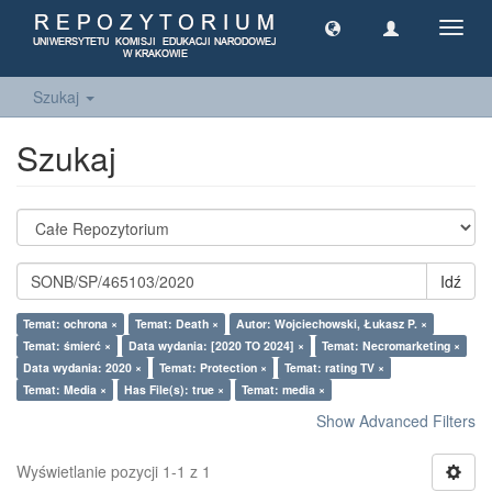
Toggl
navig
Szukaj
Szukaj
Idź
Temat: ochrona ×
Temat: Death ×
Autor: Wojciechowski, Łukasz P. ×
Temat: śmierć ×
Data wydania: [2020 TO 2024] ×
Temat: Necromarketing ×
Data wydania: 2020 ×
Temat: Protection ×
Temat: rating TV ×
Temat: Media ×
Has File(s): true ×
Temat: media ×
Show Advanced Filters
Wyświetlanie pozycji 1-1 z 1