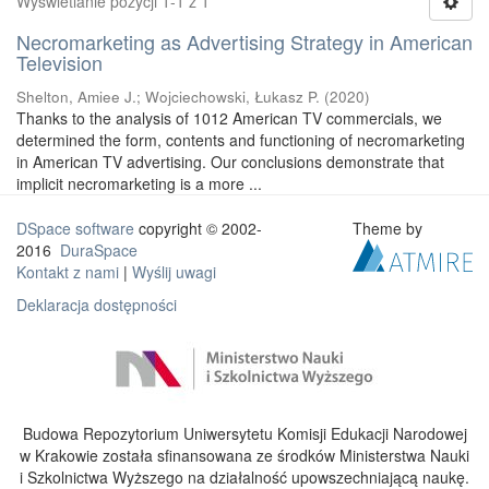
Wyświetlanie pozycji 1-1 z 1
Necromarketing as Advertising Strategy in American
Television
Shelton, Amiee J.
;
Wojciechowski, Łukasz P.
(
2020
)
Thanks to the analysis of 1012 American TV commercials, we
determined the form, contents and functioning of necromarketing
in American TV advertising. Our conclusions demonstrate that
implicit necromarketing is a more ...
DSpace software
copyright © 2002-
Theme by
2016
DuraSpace
Kontakt z nami
|
Wyślij uwagi
Deklaracja dostępności
Budowa Repozytorium Uniwersytetu Komisji Edukacji Narodowej
w Krakowie została sfinansowana ze środków Ministerstwa Nauki
i Szkolnictwa Wyższego na działalność upowszechniającą naukę.