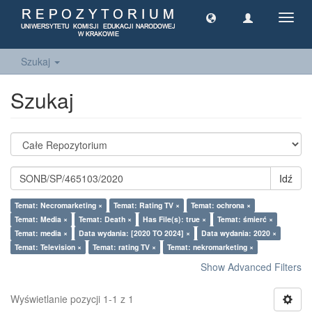
Toggl
navig
Szukaj
Szukaj
Idź
Temat: Necromarketing ×
Temat: Rating TV ×
Temat: ochrona ×
Temat: Media ×
Temat: Death ×
Has File(s): true ×
Temat: śmierć ×
Temat: media ×
Data wydania: [2020 TO 2024] ×
Data wydania: 2020 ×
Temat: Television ×
Temat: rating TV ×
Temat: nekromarketing ×
Show Advanced Filters
Wyświetlanie pozycji 1-1 z 1