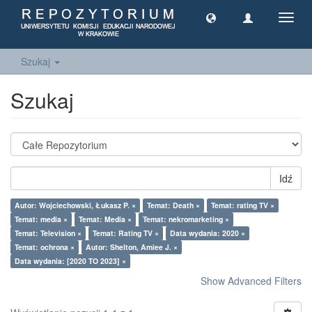
Toggl
navig
Szukaj
Szukaj
Idź
Autor: Wojciechowski, Łukasz P. ×
Temat: Death ×
Temat: rating TV ×
Temat: media ×
Temat: Media ×
Temat: nekromarketing ×
Temat: Television ×
Temat: Rating TV ×
Data wydania: 2020 ×
Temat: ochrona ×
Autor: Shelton, Amiee J. ×
Data wydania: [2020 TO 2023] ×
Show Advanced Filters