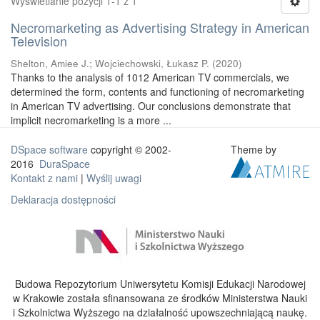
Wyświetlanie pozycji 1-1 z 1
Necromarketing as Advertising Strategy in American
Television
Shelton, Amiee J.
;
Wojciechowski, Łukasz P.
(
2020
)
Thanks to the analysis of 1012 American TV commercials, we
determined the form, contents and functioning of necromarketing
in American TV advertising. Our conclusions demonstrate that
implicit necromarketing is a more ...
DSpace software
copyright © 2002-
Theme by
2016
DuraSpace
Kontakt z nami
|
Wyślij uwagi
Deklaracja dostępności
Budowa Repozytorium Uniwersytetu Komisji Edukacji Narodowej
w Krakowie została sfinansowana ze środków Ministerstwa Nauki
i Szkolnictwa Wyższego na działalność upowszechniającą naukę.