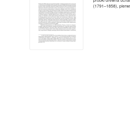
próbki drewna ucha
(1791–1858), pierws