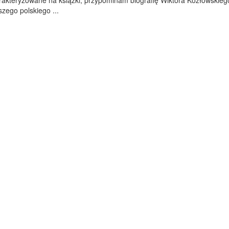
rakteryzowane na książki, przypominam biografię Wiktora Kozłowskieg
zego polskiego ...