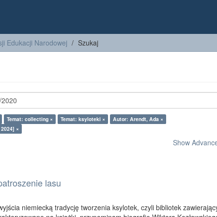
ji Edukacji Narodowej
Szukaj
Temat: collecting ×
Temat: ksyloteki ×
Autor: Arendt, Ada ×
 2024] ×
Show Advanced
 patroszenie lasu
yjścia niemiecką tradycję tworzenia ksylotek, czyli bibliotek zawierają