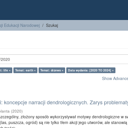
ji Edukacji Narodowej
Szukaj
: life ×
Temat: earth ×
Temat: drzewo ×
Data wydania: [2020 TO 2024] ×
Show Advanced
: koncepcje narracji dendrologicznych. Zarys problemat
olanta
(
2020
)
szczególny, złożony sposób wykorzystywał motywy dendrologiczne w s
las, puszcza, ogród) są nie tylko tłem akcji jego utworów, ale stanowią