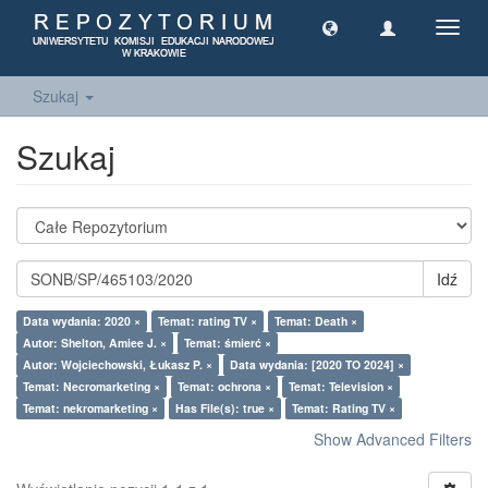
Toggl
navig
Szukaj
Szukaj
Idź
Data wydania: 2020 ×
Temat: rating TV ×
Temat: Death ×
Autor: Shelton, Amiee J. ×
Temat: śmierć ×
Autor: Wojciechowski, Łukasz P. ×
Data wydania: [2020 TO 2024] ×
Temat: Necromarketing ×
Temat: ochrona ×
Temat: Television ×
Temat: nekromarketing ×
Has File(s): true ×
Temat: Rating TV ×
Show Advanced Filters