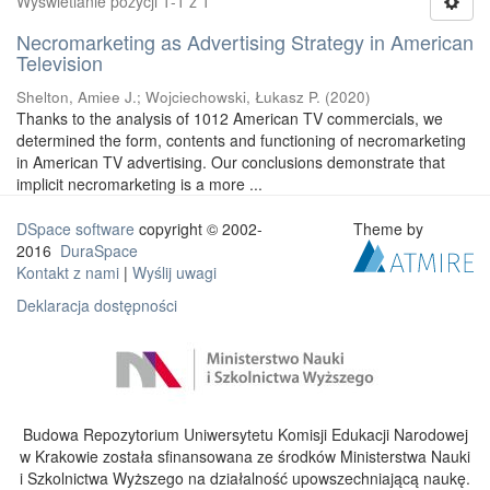
Wyświetlanie pozycji 1-1 z 1
Necromarketing as Advertising Strategy in American
Television
Shelton, Amiee J.
;
Wojciechowski, Łukasz P.
(
2020
)
Thanks to the analysis of 1012 American TV commercials, we
determined the form, contents and functioning of necromarketing
in American TV advertising. Our conclusions demonstrate that
implicit necromarketing is a more ...
DSpace software
copyright © 2002-
Theme by
2016
DuraSpace
Kontakt z nami
|
Wyślij uwagi
Deklaracja dostępności
Budowa Repozytorium Uniwersytetu Komisji Edukacji Narodowej
w Krakowie została sfinansowana ze środków Ministerstwa Nauki
i Szkolnictwa Wyższego na działalność upowszechniającą naukę.