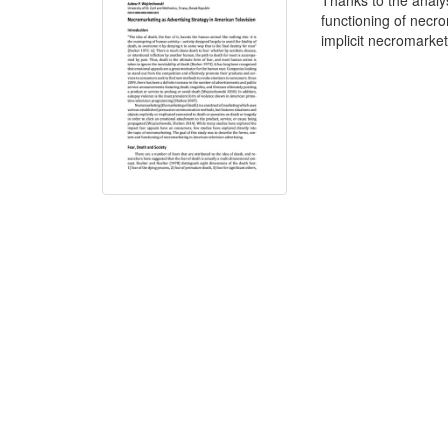
Thanks to the analy
functioning of necr
implicit necromarket