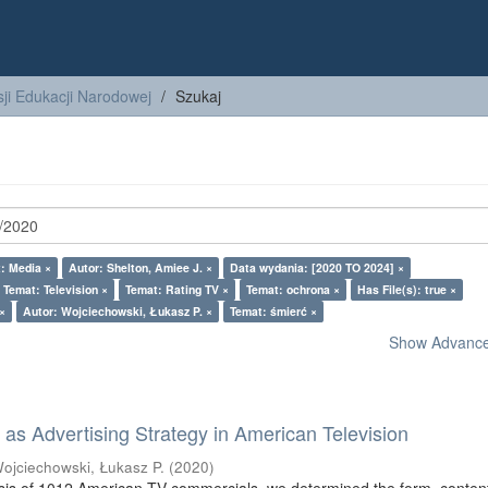
ji Edukacji Narodowej
Szukaj
: Media ×
Autor: Shelton, Amiee J. ×
Data wydania: [2020 TO 2024] ×
Temat: Television ×
Temat: Rating TV ×
Temat: ochrona ×
Has File(s): true ×
×
Autor: Wojciechowski, Łukasz P. ×
Temat: śmierć ×
Show Advanced
as Advertising Strategy in American Television
ojciechowski, Łukasz P.
(
2020
)