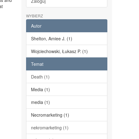
ts and
Zaloguj
at
WYBIERZ
Autor
Shelton, Amiee J. (1)
Wojciechowski, Łukasz P. (1)
Temat
Death (1)
Media (1)
media (1)
Necromarketing (1)
nekromarketing (1)