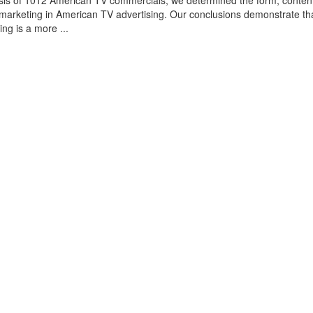
sis of 1012 American TV commercials, we determined the form, conten
omarketing in American TV advertising. Our conclusions demonstrate th
ing is a more ...