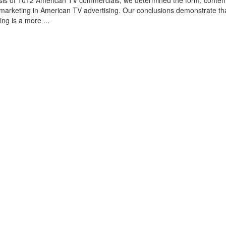
sis of 1012 American TV commercials, we determined the form, conten
omarketing in American TV advertising. Our conclusions demonstrate th
ing is a more ...