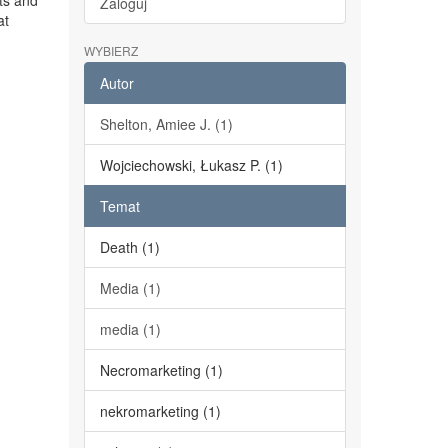
ts and
Zaloguj
at
WYBIERZ
Autor
Shelton, Amiee J. (1)
Wojciechowski, Łukasz P. (1)
Temat
Death (1)
Media (1)
media (1)
Necromarketing (1)
nekromarketing (1)