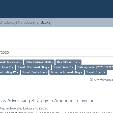
ji Edukacji Narodowej
Szukaj
emat: Television ×
Data wydania: 2020 ×
Has File(s): true ×
Łukasz P. ×
Temat: Necromarketing ×
Temat: śmierć ×
Data wydania: [2020 TO 202
at: rating TV ×
Temat: Protection ×
Temat: nekromarketing ×
Temat: Death ×
Show Advanced
as Advertising Strategy in American Television
ojciechowski, Łukasz P.
(
2020
)