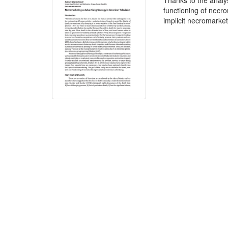
Thanks to the analy
functioning of necr
implicit necromarket