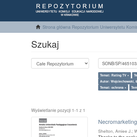
Strona główna Repozytorium Uniwersytetu Komis
Szukaj
Temat: Rating TV ×
T
Autor: Wojciechowski, 
Temat: ochrona ×
Tem
Wyświetlanie pozycji 1-1 z 1
Necromarketing 
Shelton, Amiee J.
;
W