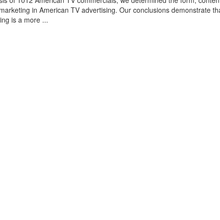
sis of 1012 American TV commercials, we determined the form, conten
omarketing in American TV advertising. Our conclusions demonstrate th
ing is a more ...