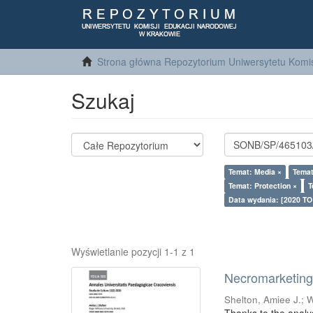
Strona główna Repozytorium Uniwersytetu Komis
Szukaj
Temat: Media ×
Temat
Temat: Protection ×
T
Data wydania: [2020 TO
Wyświetlanie pozycji 1-1 z 1
Necromarketing 
Shelton, Amiee J.
;
W