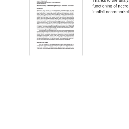
Thanks to the analy
functioning of necr
implicit necromarket