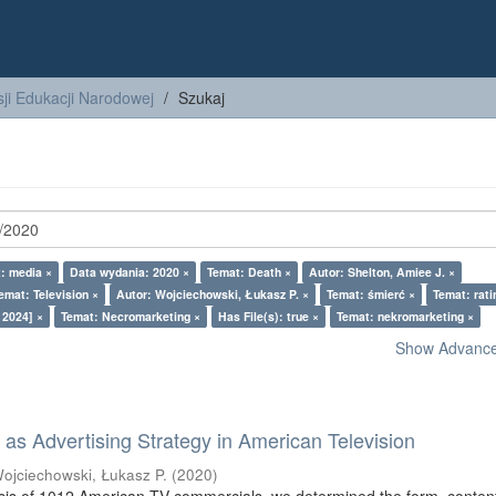
ji Edukacji Narodowej
Szukaj
: media ×
Data wydania: 2020 ×
Temat: Death ×
Autor: Shelton, Amiee J. ×
emat: Television ×
Autor: Wojciechowski, Łukasz P. ×
Temat: śmierć ×
Temat: rati
 2024] ×
Temat: Necromarketing ×
Has File(s): true ×
Temat: nekromarketing ×
Show Advanced
as Advertising Strategy in American Television
ojciechowski, Łukasz P.
(
2020
)