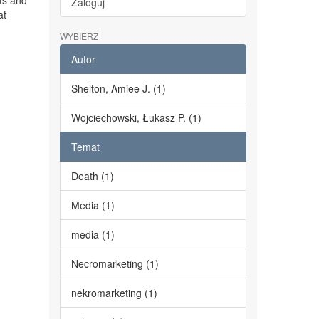
ts and
Zaloguj
at
WYBIERZ
Autor
Shelton, Amiee J. (1)
Wojciechowski, Łukasz P. (1)
Temat
Death (1)
Media (1)
media (1)
Necromarketing (1)
nekromarketing (1)