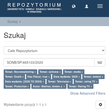
Toggl
navig
Szukaj
Szukaj
Idź
Temat: Necromarketing ×
Temat: ochrona ×
Temat: media ×
Temat: Death ×
Has File(s): true ×
Data wydania: 2020 ×
Temat: śmierć ×
Data wydania: [2020 TO 2024] ×
Temat: Television ×
Temat: rating TV ×
Temat: Protection ×
Autor: Shelton, Amiee J. ×
Temat: Rating TV ×
Show Advanced Filters
Wyświetlanie pozycji 1-1 z 1