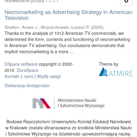
Wyświetlanie pozycji 1-1 z 1
Necromarketing as Advertising Strategy in American
Television
Shelton, Amiee J.
;
Wojciechowski, Łukasz P.
(
2020
)
Thanks to the analysis of 1012 American TV commercials, we
determined the form, contents and functioning of necromarketing
in American TV advertising. Our conclusions demonstrate that
implicit necromarketing is a more ...
DSpace software
copyright © 2002-
Theme by
2016
DuraSpace
Kontakt z nami
|
Wyślij uwagi
Deklaracja dostępności
Budowa Repozytorium Uniwersytetu Komisji Edukacji Narodowej
w Krakowie została sfinansowana ze środków Ministerstwa Nauki
i Szkolnictwa Wyższego na działalność upowszechniającą naukę.