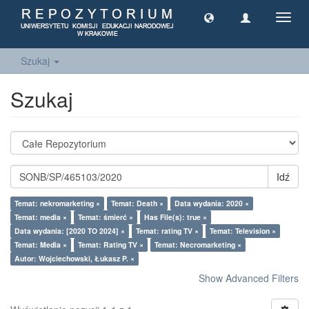
Toggl
navig
Szukaj
Szukaj
Idź
Temat: nekromarketing ×
Temat: Death ×
Data wydania: 2020 ×
Temat: media ×
Temat: śmierć ×
Has File(s): true ×
Data wydania: [2020 TO 2024] ×
Temat: rating TV ×
Temat: Television ×
Temat: Media ×
Temat: Rating TV ×
Temat: Necromarketing ×
Autor: Wojciechowski, Łukasz P. ×
Show Advanced Filters