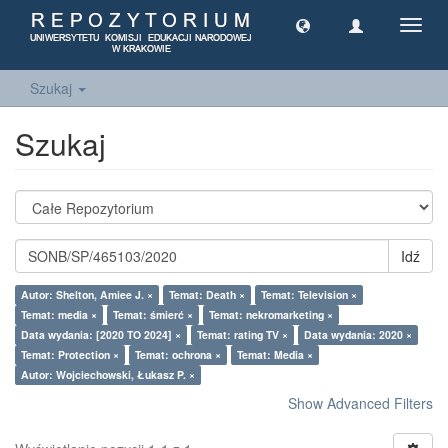
Toggl
navig
Szukaj
Szukaj
Idź
Autor: Shelton, Amiee J. ×
Temat: Death ×
Temat: Television ×
Temat: media ×
Temat: śmierć ×
Temat: nekromarketing ×
Data wydania: [2020 TO 2024] ×
Temat: rating TV ×
Data wydania: 2020 ×
Temat: Protection ×
Temat: ochrona ×
Temat: Media ×
Autor: Wojciechowski, Łukasz P. ×
Show Advanced Filters