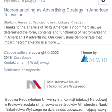
Wyświetlanie pozycji 1-1 z 1
Necromarketing as Advertising Strategy in American
Television
Shelton, Amiee J.
;
Wojciechowski, Łukasz P.
(
2020
)
Thanks to the analysis of 1012 American TV commercials, we
determined the form, contents and functioning of necromarketing
in American TV advertising. Our conclusions demonstrate that
implicit necromarketing is a more ...
DSpace software
copyright © 2002-
Theme by
2016
DuraSpace
Kontakt z nami
|
Wyślij uwagi
Deklaracja dostępności
Budowa Repozytorium Uniwersytetu Komisji Edukacji Narodowej
w Krakowie została sfinansowana ze środków Ministerstwa Nauki
i Szkolnictwa Wyższego na działalność upowszechniającą naukę.