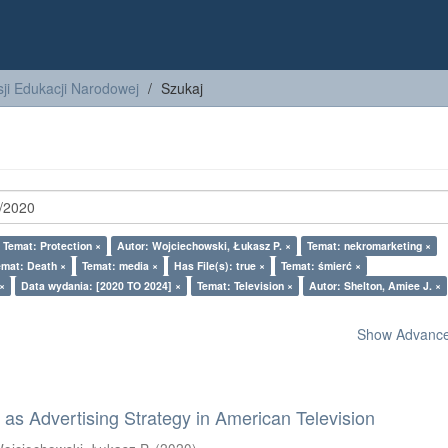
ji Edukacji Narodowej
Szukaj
Temat: Protection ×
Autor: Wojciechowski, Łukasz P. ×
Temat: nekromarketing ×
emat: Death ×
Temat: media ×
Has File(s): true ×
Temat: śmierć ×
×
Data wydania: [2020 TO 2024] ×
Temat: Television ×
Autor: Shelton, Amiee J. ×
Show Advanced
as Advertising Strategy in American Television