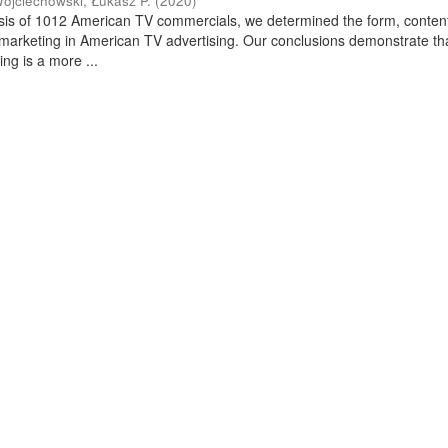
ojciechowski, Łukasz P.
(
2020
)
sis of 1012 American TV commercials, we determined the form, conten
omarketing in American TV advertising. Our conclusions demonstrate th
ing is a more ...