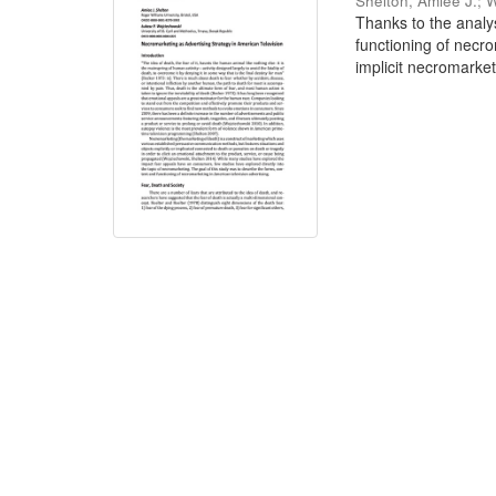
Shelton, Amiee J.
;
W
Thanks to the analy
functioning of necr
implicit necromarket