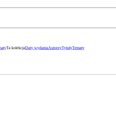
maty
Ta kolekcja
Daty wydania
Autorzy
Tytuły
Tematy