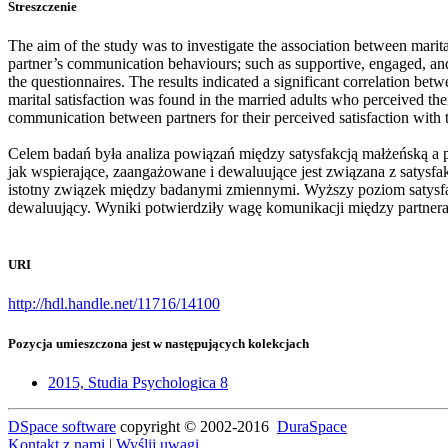
Streszczenie
The aim of the study was to investigate the association between marital
partner’s communication behaviours; such as supportive, engaged, and de
the questionnaires. The results indicated a significant correlation bet
marital satisfaction was found in the married adults who perceived the
communication between partners for their perceived satisfaction with t
Celem badań była analiza powiązań między satysfakcją małżeńską a pe
jak wspierające, zaangażowane i dewaluujące jest związana z satysf
istotny związek między badanymi zmiennymi. Wyższy poziom satysfakc
dewaluujący. Wyniki potwierdziły wagę komunikacji między partnerami 
URI
http://hdl.handle.net/11716/14100
Pozycja umieszczona jest w następujących kolekcjach
2015, Studia Psychologica 8
DSpace software
copyright © 2002-2016
DuraSpace
Kontakt z nami
|
Wyślij uwagi