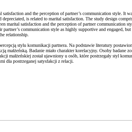
 satisfaction and the perception of partner’s communication style. It was
preciated, is related to marital satisfaction. The study design comprise
ween marital satisfaction and the perception of partner communication st
ir partner’s communication style as highly supportive and engaged, but 
he relationship.
rcepcją stylu komunikacji partnera. Na podstawie literatury postawio
akcją małżeńską. Badanie miało charakter korelacyjny. Osoby badane z
ji małżeńskiej został ujawniony u osób, które postrzegały styl komun
dla postrzeganej satysfakcji z relacji.