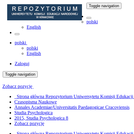
Toggle navigation
polski
English
polski
polski
English
Zaloguj
Toggle navigation
Zobacz pozycję
Strona główna Repozytorium Uniwersytetu Komisji Edukacj
Czasopisma Naukowe
Annales Academiae/Universitatis Paedagogicae Cracoviensis
Studia Psychologica
2015, Studia Psychologica 8
Zobacz pozycję
Strona główna Repozytorium Uniwersytetu Komisji Edukacj