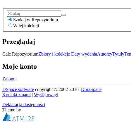
Szukaj w Repozytorium
W tej kolekcji
Przeglądaj
Całe Repozytorium
Zbiory i kolekcje
Daty wydania
Autorzy
Tytuły
Te
Moje konto
Zaloguj
DSpace software
copyright © 2002-2016
DuraSpace
Kontakt z nami
|
Wyślij uwagi
Deklaracja dostępności
Theme by