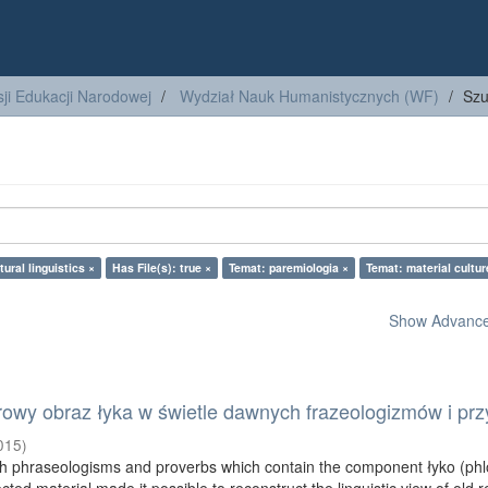
ji Edukacji Narodowej
Wydział Nauk Humanistycznych (WF)
Szu
tural linguistics ×
Has File(s): true ×
Temat: paremiologia ×
Temat: material cultur
Show Advanced
rowy obraz łyka w świetle dawnych frazeologizmów i pr
015
)
ith phraseologisms and proverbs which contain the component łyko (ph