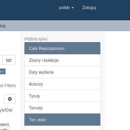
polski
Zaloguj
kaj
PRZEGLĄDAJ
Całe Repozytorium
Idź
Zbiory i kolekcje
e ×
Daty wydania
Autorzy
 Filters
Tytuły
Tematy
zysłów
Ten zbiór
loem).