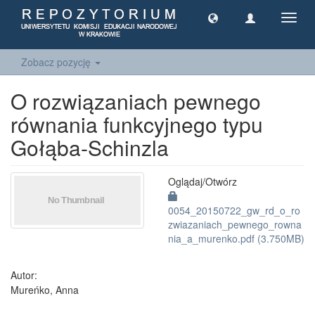
Toggl
navig
Zobacz pozycję
O rozwiązaniach pewnego
równania funkcyjnego typu
Gołąba-Schinzla
Oglądaj/
Otwórz
0054_20150722_gw_rd_o_ro
zwiazaniach_pewnego_rowna
nia_a_murenko.pdf (3.750MB)
Autor:
Mureńko, Anna