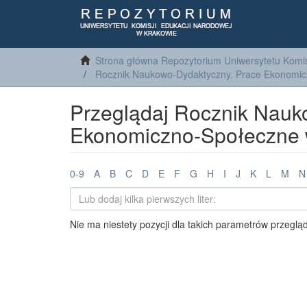
Strona główna Repozytorium Uniwersytetu Komis
Rocznik Naukowo-Dydaktyczny. Prace Ekonomi
Przeglądaj Rocznik Nauk
Ekonomiczno-Społeczne 
0-9
A
B
C
D
E
F
G
H
I
J
K
L
M
N
Nie ma niestety pozycji dla takich parametrów przeglą