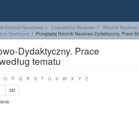
ji Edukacji Narodowej
Czasopisma Naukowe
Rocznik Naukowo
czno-Społeczne
Przeglądaj Rocznik Naukowo-Dydaktyczny. Prace E
owo-Dydaktyczny. Prace
według tematu
O
P
Q
R
S
T
U
V
W
X
Y
Z
Idź
dania.