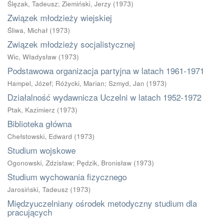
Ślęzak, Tadeusz
;
Ziemiński, Jerzy
(
1973
)
Związek młodzieży wiejskiej
Śliwa, Michał
(
1973
)
Związek młodzieży socjalistycznej
Wic, Władysław
(
1973
)
Podstawowa organizacja partyjna w latach 1961-1971
Hampel, Józef
;
Różycki, Marian
;
Szmyd, Jan
(
1973
)
Działalność wydawnicza Uczelni w latach 1952-1972
Ptak, Kazimierz
(
1973
)
Biblioteka główna
Chełstowski, Edward
(
1973
)
Studium wojskowe
Ogonowski, Zdzisław
;
Pędzik, Bronisław
(
1973
)
Studium wychowania fizycznego
Jarosiński, Tadeusz
(
1973
)
Międzyuczelniany ośrodek metodyczny studium dla
pracujących