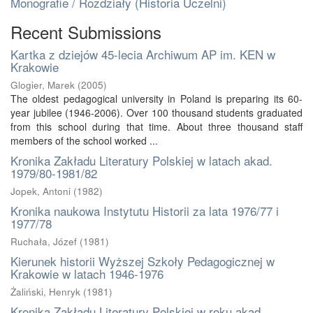
Monografie / Rozdziały (Historia Uczelni)
Recent Submissions
Kartka z dziejów 45-lecia Archiwum AP im. KEN w
Krakowie
Glogier, Marek
(
2005
)
The oldest pedagogical university in Poland is preparing its 60-
year jubilee (1946-2006). Over 100 thousand students graduated
from this school during that time. About three thousand staff
members of the school worked ...
Kronika Zakładu Literatury Polskiej w latach akad.
1979/80-1981/82
Jopek, Antoni
(
1982
)
Kronika naukowa Instytutu Historii za lata 1976/77 i
1977/78
Ruchała, Józef
(
1981
)
Kierunek historii Wyższej Szkoły Pedagogicznej w
Krakowie w latach 1946-1976
Żaliński, Henryk
(
1981
)
Kronika Zakładu Literatury Polskiej w roku akad.