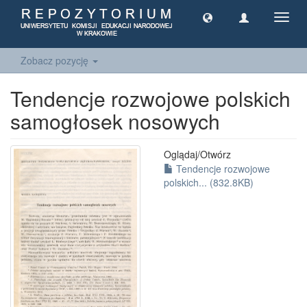
Toggl
navig
Zobacz pozycję
Tendencje rozwojowe polskich
samogłosek nosowych
Oglądaj/
Otwórz
Tendencje rozwojowe
polskich... (832.8KB)