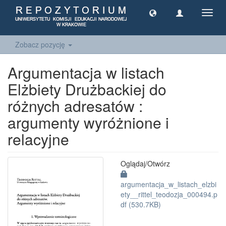
Toggl
navig
Zobacz pozycję
Argumentacja w listach
Elżbiety Drużbackiej do
różnych adresatów :
argumenty wyróżnione i
relacyjne
Oglądaj/
Otwórz
argumentacja_w_listach_elzbi
ety__rittel_teodozja_000494.p
df (530.7KB)