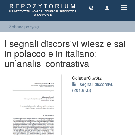
Toggl
navig
Zobacz pozycję
I segnali discorsivi wiesz e sai
in polacco e in italiano:
un’analisi contrastiva
Oglądaj/
Otwórz
I segnali discorsivi...
(201.6KB)