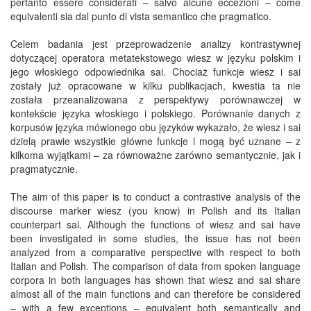
pertanto essere considerati – salvo alcune eccezioni – come
equivalenti sia dal punto di vista semantico che pragmatico.
Celem badania jest przeprowadzenie analizy kontrastywnej
dotyczącej operatora metatekstowego wiesz w języku polskim i
jego włoskiego odpowiednika sai. Chociaż funkcje wiesz i sai
zostały już opracowane w kilku publikacjach, kwestia ta nie
została przeanalizowana z perspektywy porównawczej w
kontekście języka włoskiego i polskiego. Porównanie danych z
korpusów języka mówionego obu języków wykazało, że wiesz i sai
dzielą prawie wszystkie główne funkcje i mogą być uznane – z
kilkoma wyjątkami – za równoważne zarówno semantycznie, jak i
pragmatycznie.
The aim of this paper is to conduct a contrastive analysis of the
discourse marker wiesz (you know) in Polish and its Italian
counterpart sai. Although the functions of wiesz and sai have
been investigated in some studies, the issue has not been
analyzed from a comparative perspective with respect to both
Italian and Polish. The comparison of data from spoken language
corpora in both languages has shown that wiesz and sai share
almost all of the main functions and can therefore be considered
– with a few exceptions – equivalent both semantically and