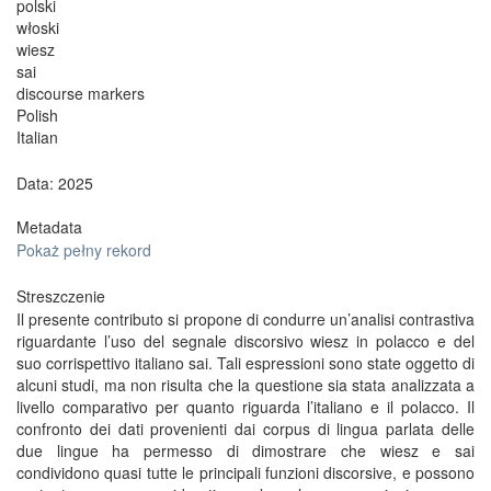
polski
włoski
wiesz
sai
discourse markers
Polish
Italian
Data: 2025
Metadata
Pokaż pełny rekord
Streszczenie
Il presente contributo si propone di condurre un’analisi contrastiva
riguardante l’uso del segnale discorsivo wiesz in polacco e del
suo corrispettivo italiano sai. Tali espressioni sono state oggetto di
alcuni studi, ma non risulta che la questione sia stata analizzata a
livello comparativo per quanto riguarda l’italiano e il polacco. Il
confronto dei dati provenienti dai corpus di lingua parlata delle
due lingue ha permesso di dimostrare che wiesz e sai
condividono quasi tutte le principali funzioni discorsive, e possono