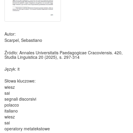
Autor:
Scarpel, Sebastiano
Źródło:
Annales Universitatis Paedagogicae Cracoviensis. 420,
Studia Linguistica 20 (2025), s. 297-314
Język:
it
Słowa kluczowe:
wiesz
sai
segnali discorsivi
polacco
italiano
wiesz
sai
operatory metatekstowe