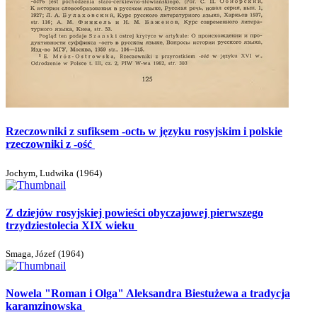
Rzeczowniki z sufiksem -octь w języku rosyjskim i polskie
rzeczowniki z -ość
Jochym, Ludwika
(
1964
)
Z dziejów rosyjskiej powieści obyczajowej pierwszego
trzydziestolecia XIX wieku
Smaga, Józef
(
1964
)
Nowela "Roman i Olga" Aleksandra Biestużewa a tradycja
karamzinowska