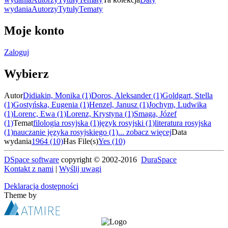
wydania
Autorzy
Tytuły
Tematy
Moje konto
Zaloguj
Wybierz
Autor
Didiakin, Monika (1)
Doros, Aleksander (1)
Goldgart, Stella
(1)
Gostyńska, Eugenia (1)
Henzel, Janusz (1)
Jochym, Ludwika
(1)
Lorenc, Ewa (1)
Lorenz, Krystyna (1)
Smaga, Józef
(1)
Temat
filologia rosyjska (1)
język rosyjski (1)
literatura rosyjska
(1)
nauczanie języka rosyjskiego (1)
... zobacz więcej
Data
wydania
1964 (10)
Has File(s)
Yes (10)
DSpace software
copyright © 2002-2016
DuraSpace
Kontakt z nami
|
Wyślij uwagi
Deklaracja dostępności
Theme by