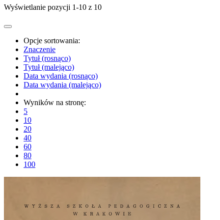
Wyświetlanie pozycji 1-10 z 10
Opcje sortowania:
Znaczenie
Tytuł (rosnąco)
Tytuł (malejąco)
Data wydania (rosnąco)
Data wydania (malejąco)
Wyników na stronę:
5
10
20
40
60
80
100