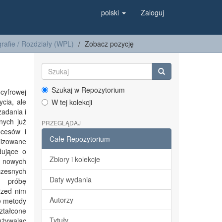
polski
Zaloguj
afie / Rozdziały (WPL)
Zobacz pozycję
Szukaj w Repozytorium
cyfrowej
cia, ale
W tej kolekcji
zadania i
nych już
PRZEGLĄDAJ
ocesów i
Całe Repozytorium
lizowane
dujące o
Zbiory i kolekcje
ia nowych
zesnych
Daty wydania
ż próbę
przed nim
Autorzy
we metody
ztałcone
Tytuły
używając