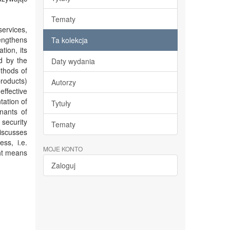
Tematy
services,
rengthens
Ta kolekcja
tion, its
ed by the
Daty wydania
ethods of
products)
Autorzy
ffective
tation of
Tytuły
nants of
security
Tematy
discusses
ss, i.e.
MOJE KONTO
ght means
Zaloguj