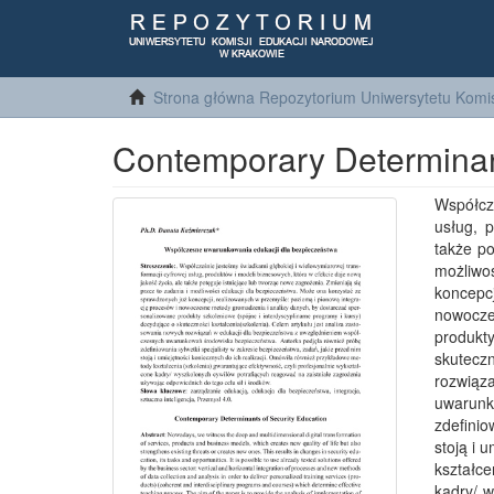
Strona główna Repozytorium Uniwersytetu Komis
Contemporary Determinant
Współcz
usług, 
także po
możliwo
koncepc
nowocze
produkt
skuteczn
rozwią
uwarun
zdefinio
stoją i 
kształce
kadry/ w