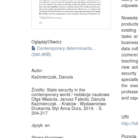
odpowied
Nowadays
products
existing
tasks an
Oglądaj/
Otwórz
business
Contemporary determinants...
data col
(590.8KB)
(cohere
teaching
new sol
Autor:
securit
Kaźmierczak, Danuta
speciali
the exe
Źródło:
State security in the
professi
contemporary world / redakcja naukowa
and capa
Olga Wasiuta, Janusz Falecki, Danuta
Kaźmierczak. - Kraków : Wydawnictwo
Drukarnia Styl Anna Dura, 2019. - S.
204-217
URI
http://h
Język:
en
Pozycja 
Słowa kluczowe: