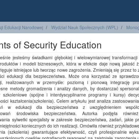
ji Edukacji Narodowej
Wydział Nauk Społecznych (WPL)
Monogr
s of Security Education
eśnie jesteśmy świadkami głębokiej i wielowymiarowej transformacji 
produktów i modeli biznesowych, która w efekcie daje nową jakość ży
tęguje istniejące lub tworząc nowe zagrożenia. Zmieniają się przez to 
ści edukacji dla bezpieczeństwa. Może ona korzystać ze sprawdzo
ji, realizowanych w przemyśle: poziomą i pionową integrację pr
sne metody gromadzenia i analizy danych, by dostarczać spersona
y szkoleniowe (spójne i interdyscyplinarne programy i kursy) decy
ości kształcenia(szkolenia). Celem artykułu jest analiza zastosowan
zań w edukacji dla bezpieczeństwa z uwzględnieniem współc
kowań środowiska bezpieczeństwa. Autorka podjęła równie
wania sylwetki specjalisty w zakresie bezpieczeństwa, zadań, jakie 
umiejętności koniecznych do ich realizacji. Omówiła również przykłado
nia (szkolenia) gwarantujące efektywność, czyli profesjonalnie wyks
yszkolonych cywilów potrafiących reagować na zaistniałe zagrożenia 