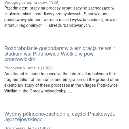
Pedagogicznej, Kraków
,
1969
)
Przedmiotem pracy są procesy urbanizacyjne zachodzące w
zapleczu miast i ośrodków przemysłowych. Stanowią one
podstawowy element wzrostu miast i wykształcania się nowych
struktur regionalnych — stref zurbanizowanych. ...
Rozdrabnianie gospodarstw a emigracja ze wsi :
studium wsi Piotrkowice Wielkie w pow.
proszowickim
Prochownik, Amalia
(
1962
)
An attempt is made to conceive the interrelation between the
fragmentation of farm units and emigration on the ground of an
exemplary study of these processes in the villages Piotrkowice
Wielkie in the Cracow Voivodeship. ...
Wydmy pólnocno-zachodniej części Płaskowyżu
Jędrzejowskiego
Brzozowski, Jerzy
(
1962
)