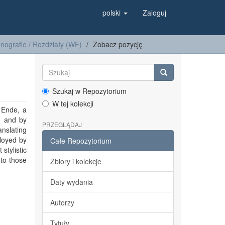
polski
Zaloguj
nografie / Rozdziały (WF)
Zobacz pozycję
Szukaj w Repozytorium
W tej kolekcji
 Ende, a
8) and by
PRZEGLĄDAJ
nslating
ployed by
Całe Repozytorium
stylistic
 to those
Zbiory i kolekcje
Daty wydania
Autorzy
Tytuły