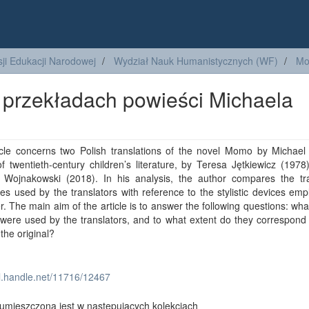
ji Edukacji Narodowej
Wydział Nauk Humanistycznych (WF)
Mo
h przekładach powieści Michaela
icle concerns two Polish translations of the novel Momo by Michael
of twentieth-century children’s literature, by Teresa Jętkiewicz (197
 Wojnakowski (2018). In his analysis, the author compares the tra
es used by the translators with reference to the stylistic devices em
er. The main aim of the article is to answer the following questions: what 
were used by the translators, and to what extent do they correspond
 the original?
dl.handle.net/11716/12467
umieszczona jest w następujących kolekcjach