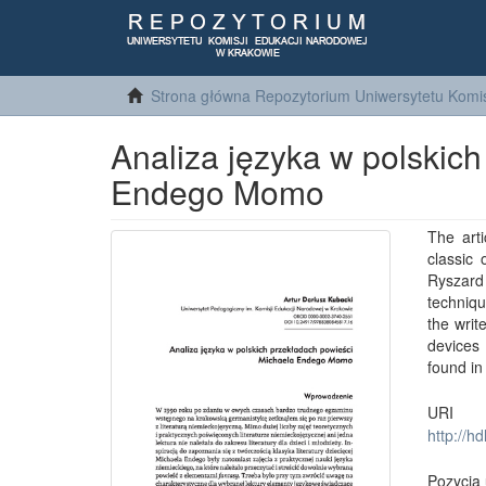
Strona główna Repozytorium Uniwersytetu Komis
Analiza języka w polskic
Endego Momo
The art
classic 
Ryszard
techniqu
the writ
devices 
found in
URI
http://h
Pozycja 