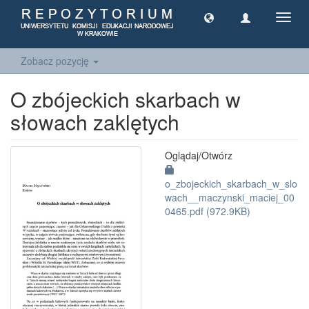
Toggl
navig
Zobacz pozycję
O zbójeckich skarbach w
słowach zaklętych
Oglądaj/
Otwórz
o_zbojeckich_skarbach_w_slo
wach__maczynski_maciej_00
0465.pdf (972.9KB)