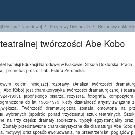
ji Edukacji Narodowej
Rozprawy Doktorskie
Rozprawy doktorski
 teatralnej twórczości Abe Kōbō
tet Komisji Edukacji Narodowej w Krakowie. Szkoła Doktorska. Praca
a - promotor: prof. dr hab. Estera Żeromska.
owym celem niniejszej rozprawy (Analiza twórczości dramaturg
ej Abe Kōbō) jest charakterystyka twórczości dramaturgicznej i teatr
924-1993), japońskiego pisarza, reżysera, fotografa, kompozytora.
 ograniczona do lat 1965-1979, kiedy działalność artysty związana z
jwiększa. Twórczość dramaturgiczna została omówiona na prz
ciu wybranych (spośród ponad trzydziestu) sztuk teatralnych. Sztuki
one na trzy części: dramaty społeczne, tryptyk egzystencjalny oraz
. Zostały przedstawione charakterystyczne dla dramaturgii Abe Kōbō 
a, motywy) oraz sposób ewoluowania, na przestrzeni lat, poglądów pi