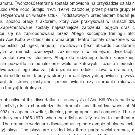
amatu. Twórczość teatralna została omówiona na przykładzie działaln
dio (Abe Kōbō Sutajio, 1973-1979), założonej przez pisarza grupy te
j reżyserował on własne sztuki. Podstawowym przedmiotem badań je
ku sposób pracy z aktorem, który Abe praktykował w ramach dzia
 Zaprezentowane zostały najważniejsze założenia, pojęcia oraz ć
ące się na zaproponowaną przez Abego koncepcję treningu akto
ia Abe Kōbō w dziedzinie dramaturgii i teatru zostały osadzone w ko
apońskich (shingeki, angura) i światowych (teatr absurdu i postdram
ych w ramach czasowych zakreślonych w niniejszej dysertacji. 
 został również stosunek Abego do rodzimego teatru klasyczneg
enie pozwoliło na odnalezienie wielu unikatowych i często niedostr
twórczości tego pisarza, jak dążenie do redukcji słowa w dramacie,
nie od linearnej fabuły w stronę surrealistycznych opowieści, przyw
agi do strony plastycznej przedstawienia czy czerpanie (nieświ
ch tradycji teatralnych.
 objective of this dissertation (The analysis of Abe Kōbō's dramatic 
al activity) is to characterize the dramatic and theatrical works of
993), a Japanese writer, director, photographer and composer. The an
to the years 1965-1979, when the artist's activity related to the theate
. The dramatic works are discussed using the example of nine selecte
rty) plays. The plays are divided into three parts: social dramas, ex