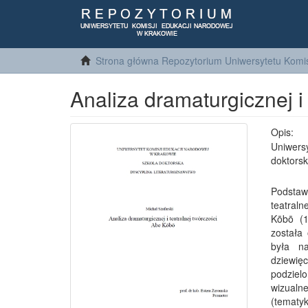
Strona główna Repozytorium Uniwersytetu Komis
Analiza dramaturgicznej i
Opis:
Uniwersy
doktorsk
Podstaw
teatraln
Kōbō (1
została
była na
dziewię
podziel
wizualne
(tematyk