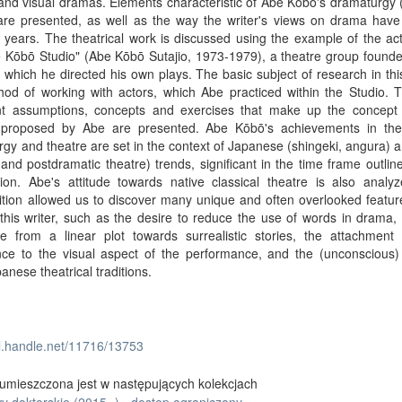
 and visual dramas. Elements characteristic of Abe Kōbō's dramaturgy
 are presented, as well as the way the writer's views on drama have
 years. The theatrical work is discussed using the example of the acti
 Kōbō Studio" (Abe Kōbō Sutajio, 1973-1979), a theatre group founde
in which he directed his own plays. The basic subject of research in thi
hod of working with actors, which Abe practiced within the Studio. 
nt assumptions, concepts and exercises that make up the concept 
g proposed by Abe are presented. Abe Kōbō's achievements in the 
gy and theatre are set in the context of Japanese (shingeki, angura) 
and postdramatic theatre) trends, significant in the time frame outline
tion. Abe's attitude towards native classical theatre is also analy
ition allowed us to discover many unique and often overlooked featur
this writer, such as the desire to reduce the use of words in drama,
re from a linear plot towards surrealistic stories, the attachment 
nce to the visual aspect of the performance, and the (unconscious)
anese theatrical traditions.
dl.handle.net/11716/13753
umieszczona jest w następujących kolekcjach