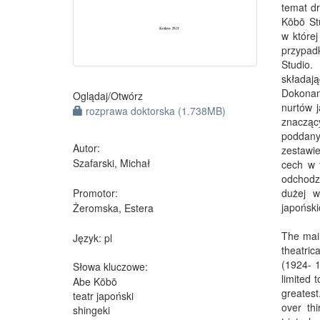
temat dr
Kōbō Stu
w które
przypad
Studio.
składaj
Dokonan
Oglądaj/
Otwórz
nurtów j
rozprawa doktorska (1.738MB)
znacząc
poddany
Autor:
zestawi
Szafarski, Michał
cech w 
odchodze
Promotor:
dużej w
japoński
Żeromska, Estera
The main
Język:
pl
theatric
(1924- 1
Słowa kluczowe:
limited 
Abe Kōbō
greatest
teatr japoński
over thi
shingeki