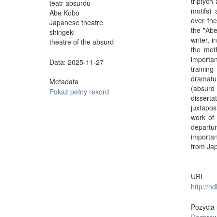
triptych
teatr absurdu
motifs)
Abe Kōbō
over the
Japanese theatre
the "Abe
shingeki
writer, 
theatre of the absurd
the met
importa
Data: 2025-11-27
trainin
dramatur
Metadata
(absurd 
Pokaż pełny rekord
disserta
juxtapos
work of 
departu
importa
from Jap
URI
http://h
Pozycja 