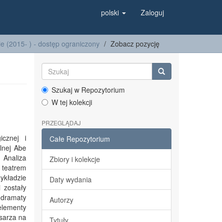
polski
Zaloguj
e (2015- ) - dostęp ograniczony
Zobacz pozycję
Szukaj w Repozytorium
W tej kolekcji
PRZEGLĄDAJ
icznej i
Całe Repozytorium
alnej Abe
 Analiza
Zbiory i kolekcje
 teatrem
ykładzie
Daty wydania
 zostały
 dramaty
Autorzy
elementy
sarza na
Tytuły