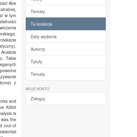
ości Abe
atralnej,
Tematy
st w tym
łalności
Ta kolekcja
wiczenia
rskiego.
Daty wydania
ntekście
atyczny),
Autorzy
Analizie
o. Takie
Tytuły
zeganych
 powolne
Tematy
iązywanie
adome) z
MOJE KONTO
Zaloguj
works and
 Abe Kōbō
alysis is
r was the
d (out of
istential