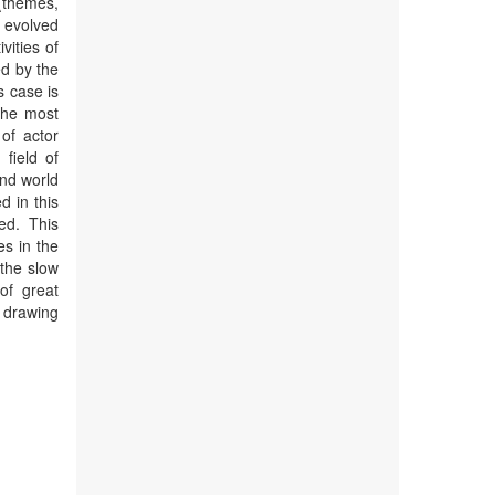
 (themes,
 evolved
vities of
d by the
s case is
The most
of actor
field of
and world
d in this
zed. This
es in the
 the slow
of great
 drawing