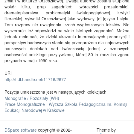
zmian w lekturze Orzeszkowej. Uwaga autorów została skupiona
wokół kilku, grup zagadnień: twórczości prozatorskiej,
dramatopisarstwa, problematyki światopoglądowej, krytyki
literackiej, sylwetki Orzeszkowej jako wydawcy, jej języka i stylu.
Tom rozpraw nie uwzględnia trzech wygłoszonych tekstów. Nie
wyczerpuje też odpowiedzi na wiele istotnych zagadnień. Można
jednak mniemać, że dzięki ukazaniu interesujących propozycji i
perspektyw badawczych stanie się przedprożem dla najnowszych
naukowych dociekań nad twórczością jednej z czołowych
osobowości polskiego pozytywizmu, której 80-ta rocznica zgonu
przypada w maju 1990 roku.
URI
http://hdl.handle.net/11716/2677
Pozycja umieszczona jest w następujących kolekcjach
Monografie / Rozdziały (WH)
Prace Monograficzne - Wyższa Szkoła Pedagogiczna im. Komisji
Edukacji Narodowej w Krakowie
DSpace software
copyright © 2002-
Theme by