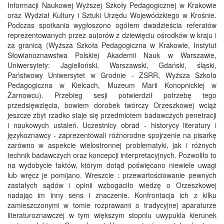
Informacji Naukowej Wyższej Szkoły Pedagogicznej w Krakowie
oraz Wydział Kultury i Sztuki Urzędu Wojewódzkiego w Krośnie.
Podczas spotkania wygłoszono ogółem dwadzieścia referatów
reprezentowanych przez autorów z dziewięciu ośrodków w kraju i
za granicą (Wyższa Szkoła Pedagogiczna w Krakowie, Instytut
Słowianoznawstwa Polskiej Akademii Nauk w Warszawie,
Uniwersytety: Jagielloński, Warszawski, Gdański, śląski,
Państwowy Uniwersytet w Grodnie - ZSRR, Wyższa Szkoła
Pedagogiczna w Kielcach, Muzeum Marii Konopnickiej w
Żarnowcu). Przebieg sesji potwierdził potrzebę tego
przedsięwzięcia, bowiem dorobek twórczy Orzeszkowej wciąż
jeszcze zbyt rzadko staje się przedmiotem badawczych penetracji
i naukowych ustaleń. Uczestnicy obrad - historycy literatury i
językoznawcy - zaprezentowali różnorodne spojrzenie na pisarkę
zarówno w aspekcie wielostronnej problematyki, jak i różnych
technik badawczych oraz koncepcji interpretacyjnych. Pozwoliło to
na wydobycie faktów, którym dotąd poświęcano niewiele uwagi
lub wręcz je pomijano. Wreszcie : przewartościowanie pewnych
zastałych sądów i opinii wzbogaciło wiedzę o Orzeszkowej
nadając im inny sens i znaczenie. Konfrontacja ich z kilku
zamieszczonymi w tomie rozprawami o tradycyjnej aparaturze
literaturoznawczej w tym większym stopniu uwypukla kierunek