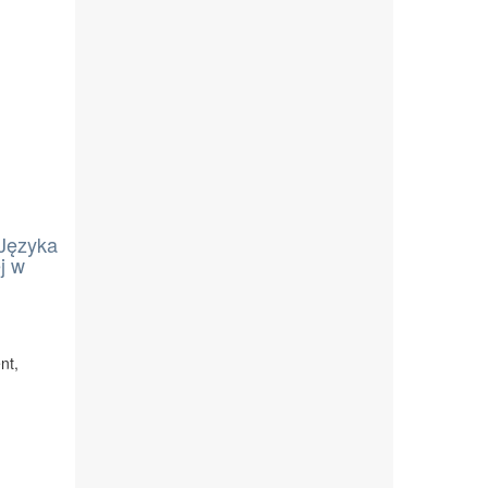
 Języka
j w
nt,