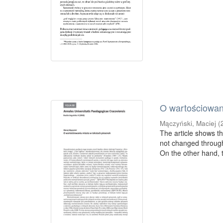
O wartościowan
Mączyński, Maciej
(
The article shows t
not changed through
On the other hand, t