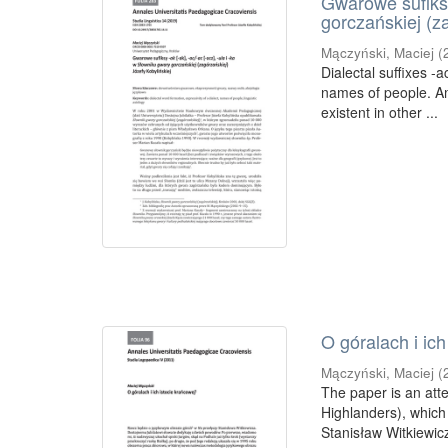
Gwarowe sufiksy 
gorczańskiej (z
Mączyński, Maciej
(
Dialectal suffixes -a
names of people. Am
existent in other ...
O góralach i ich
Mączyński, Maciej
(
The paper is an atte
Highlanders), which 
Stanisław Witkiewicz