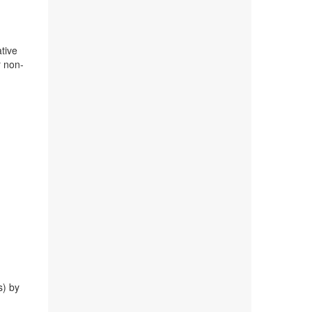
ative
r non-
s) by