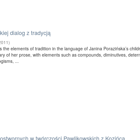
iej dialog z tradycją
2011
)
s the elements of tradition in the language of Janina Porazińska’s child
lary of her prose, with elements such as compounds, diminutives, deter
gisms, ...
ostwornych w twórczości Pawlikowskich z Kozińca