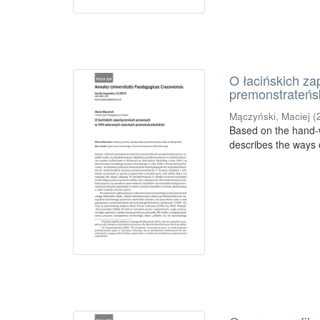
O łacińskich z
premonstrateńs
Mączyński, Maciej
(
Based on the hand-wr
describes the ways o