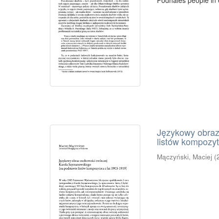
Podhales people in e
Językowy obraz
listów kompozyt
Mączyński, Maciej
(