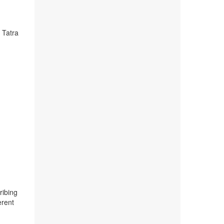
:
 Tatra
ribing
erent