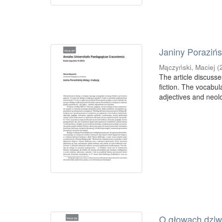
Janiny Porazińsk
Mączyński, Maciej
(
The article discusse
fiction. The vocabu
adjectives and neolo
O głowach dziw