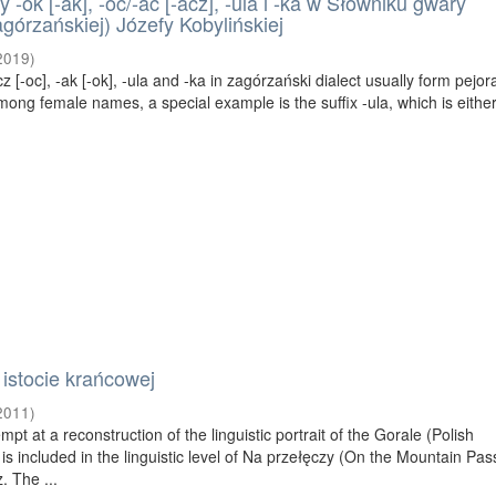
-ok [-ak], -oc/-ac [-acz], -ula i -ka w Słowniku gwary
agórzańskiej) Józefy Kobylińskiej
2019
)
cz [-oc], -ak [-ok], -ula and -ka in zagórzański dialect usually form pejor
ong female names, a special example is the suffix -ula, which is eithe
 istocie krańcowej
2011
)
mpt at a reconstruction of the linguistic portrait of the Gorale (Polish
is included in the linguistic level of Na przełęczy (On the Mountain Pas
. The ...