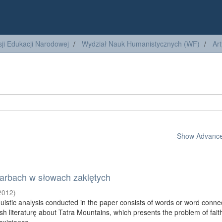
ji Edukacji Narodowej
Wydział Nauk Humanistycznych (WF)
Ar
Show Advanced
karbach w słowach zaklętych
2012
)
guistic analysis conducted in the paper consists of words or word conne
ish literaturę about Tatra Mountains, which presents the problem of fait