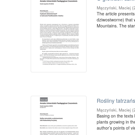
Mączyński, Maciej
(
The article presents 
dziwostworne) that 
Mountains. The start
Rośliny tatrzań
Mączyński, Maciej
(
Basing on the texts
plants growing in th
author’s points of vie