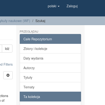
polski
Zaloguj
tykuły naukowe (WF)
Szukaj
PRZEGLĄDAJ
Całe Repozytorium
Idź
Zbiory i kolekcje
Daty wydania
 Filters
Autorzy
Tytuły
Tematy
ctions
Ta kolekcja
h of