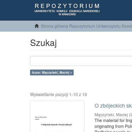
Strona główna Repozytorium Uniwersytetu Komis
Szukaj
Autor: Mączyński, Maciej ×
Wyświetlanie pozycji 1-10 z 10
O zbójeckich s
Mączyński, Maciej
(
The materiał for lin
originating from Pol