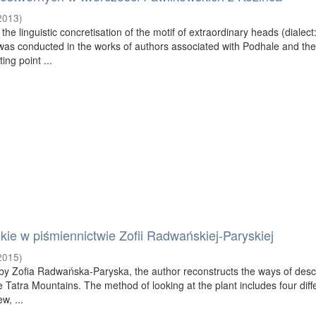
2013
)
the linguistic concretisation of the motif of extraordinary heads (dialect
was conducted in the works of authors associated with Podhale and the
ing point ...
skie w piśmiennictwie Zofii Radwańskiej-Paryskiej
2015
)
 by Zofia Radwańska-Paryska, the author reconstructs the ways of desc
e Tatra Mountains. The method of looking at the plant includes four diff
w, ...