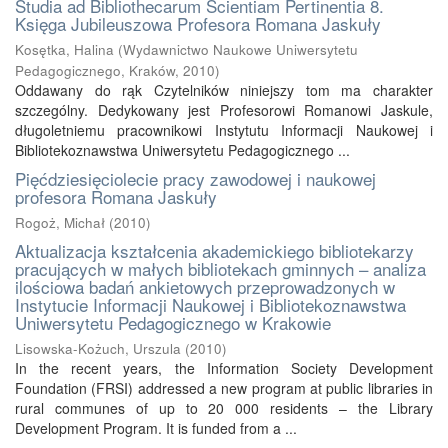
Studia ad Bibliothecarum Scientiam Pertinentia 8.
Księga Jubileuszowa Profesora Romana Jaskuły
Kosętka, Halina
(
Wydawnictwo Naukowe Uniwersytetu
Pedagogicznego, Kraków
,
2010
)
Oddawany do rąk Czytelników niniejszy tom ma charakter
szczególny. Dedykowany jest Profesorowi Romanowi Jaskule,
długoletniemu pracownikowi Instytutu Informacji Naukowej i
Bibliotekoznawstwa Uniwersytetu Pedagogicznego ...
Pięćdziesięciolecie pracy zawodowej i naukowej
profesora Romana Jaskuły
Rogoż, Michał
(
2010
)
Aktualizacja kształcenia akademickiego bibliotekarzy
pracujących w małych bibliotekach gminnych – analiza
ilościowa badań ankietowych przeprowadzonych w
Instytucie Informacji Naukowej i Bibliotekoznawstwa
Uniwersytetu Pedagogicznego w Krakowie
Lisowska-Kożuch, Urszula
(
2010
)
In the recent years, the Information Society Development
Foundation (FRSI) addressed a new program at public libraries in
rural communes of up to 20 000 residents – the Library
Development Program. It is funded from a ...