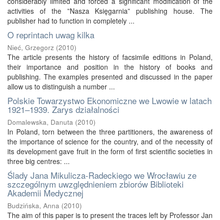
considerably limited and forced a significant modification of the
activities of the ”Nasza Księgarnia” publishing house. The
publisher had to function in completely ...
O reprintach uwag kilka
Nieć, Grzegorz
(
2010
)
The article presents the history of facsimile editions in Poland,
their importance and position in the history of books and
publishing. The examples presented and discussed in the paper
allow us to distinguish a number ...
Polskie Towarzystwo Ekonomiczne we Lwowie w latach
1921–1939. Zarys działalności
Domalewska, Danuta
(
2010
)
In Poland, torn between the three partitioners, the awareness of
the importance of science for the country, and of the necessity of
its development gave fruit in the form of first scientific societies in
three big centres: ...
Ślady Jana Mikulicza-Radeckiego we Wrocławiu ze
szczególnym uwzględnieniem zbiorów Biblioteki
Akademii Medycznej
Budzińska, Anna
(
2010
)
The aim of this paper is to present the traces left by Professor Jan