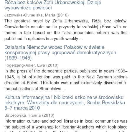
Róża bez kolców Zofii Urbanowskiej. Dzieje
wydawnicze powieści
Jazowska-Gumulska, Maria
(
2010
)
The greatest novel by Zofia Urbanowska, Róża bez kolców:
Opowiadanie osnute na tle przyrody tatrzańskiej (Rose with no
thorns: a tale based on the Tatra mountains nature) was first
published in episodes in a youth weekly ...
Działania Niemców wobec Polaków w świetle
konspiracyjnej prasy ugrupowań demokratycznych
(1939–1945)
Fogelzang-Adler, Ewa
(
2010
)
In the press of the democratic parties, published in years 1939–
1945, a lot of attention was paid to the Nazi German actions
directed at Poles. This topic was most extensively discussed in
the publications of Stronnictwo ...
Kultura informacyjna i biblioteki szkolne w środowisku
lokalnym. Warsztaty dla nauczycieli, Sucha Beskidzka
5–7 marca 2010
Batorowska, Hanna
(
2010
)
Information culture and school libraries in local communities was
the subject of a workshop for librarian-teachers which took place