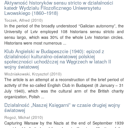
Aktywność historyków sensu stricto w działalności
katedr Wydziału Filozoficznego Uniwersytetu
Lwowskiego (1860–1918)
Toczek, Alfred
(
2010
)
In the period of the broadly understood “Galician autonomy”, the
University of Lviv employed 108 historians sensu stricto and
sensu largo, which was 30% of the whole Lviv historian circles.
Historians were most numerous ...
Klub Angielski w Budapeszcie (1940): epizod z
działalności kulturalno-oświatowej polskiej
społeczności uchodźczej na Węgrzech w latach II
wojny światowej
Woźniakowski, Krzysztof
(
2010
)
The article is an attempt at a reconstruction of the brief period of
activity of the so-called English Club in Budapest (8 January – 31
July 1940), which was the cultural arm of the British charity
organization, Polish ...
Działalność „Naszej Księgarni” w czasie drugiej wojny
światowej
Rogoż, Michał
(
2010
)
Capturing Warsaw by the Nazis at the end of September 1939