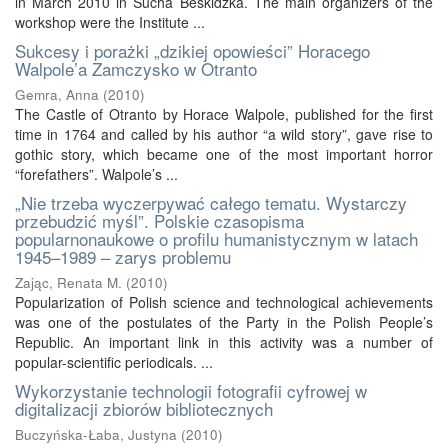
in March 2010 in Sucha Beskidzka. The main organizers of the
workshop were the Institute ...
Sukcesy i porażki „dzikiej opowieści” Horacego
Walpole’a Zamczysko w Otranto
Gemra, Anna
(
2010
)
The Castle of Otranto by Horace Walpole, published for the first
time in 1764 and called by his author “a wild story”, gave rise to
gothic story, which became one of the most important horror
“forefathers”. Walpole’s ...
„Nie trzeba wyczerpywać całego tematu. Wystarczy
przebudzić myśl”. Polskie czasopisma
popularnonaukowe o profilu humanistycznym w latach
1945–1989 – zarys problemu
Zając, Renata M.
(
2010
)
Popularization of Polish science and technological achievements
was one of the postulates of the Party in the Polish People’s
Republic. An important link in this activity was a number of
popular-scientific periodicals. ...
Wykorzystanie technologii fotografii cyfrowej w
digitalizacji zbiorów bibliotecznych
Buczyńska-Łaba, Justyna
(
2010
)