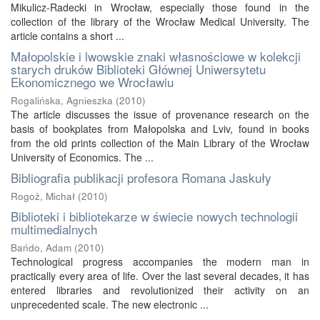
Mikulicz-Radecki in Wrocław, especially those found in the
collection of the library of the Wrocław Medical University. The
article contains a short ...
Małopolskie i lwowskie znaki własnościowe w kolekcji
starych druków Biblioteki Głównej Uniwersytetu
Ekonomicznego we Wrocławiu
Rogalińska, Agnieszka
(
2010
)
The article discusses the issue of provenance research on the
basis of bookplates from Małopolska and Lviv, found in books
from the old prints collection of the Main Library of the Wrocław
University of Economics. The ...
Bibliografia publikacji profesora Romana Jaskuły
Rogoż, Michał
(
2010
)
Biblioteki i bibliotekarze w świecie nowych technologii
multimedialnych
Bańdo, Adam
(
2010
)
Technological progress accompanies the modern man in
practically every area of life. Over the last several decades, it has
entered libraries and revolutionized their activity on an
unprecedented scale. The new electronic ...