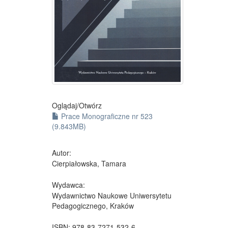
Oglądaj/
Otwórz
Prace Monograficzne nr 523
(9.843MB)
Autor:
Cierpiałowska, Tamara
Wydawca:
Wydawnictwo Naukowe Uniwersytetu
Pedagogicznego, Kraków
ISBN:
978-83-7271-532-6