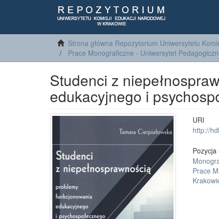
Strona główna Repozytorium Uniwersytetu Komis
Prace Monograficzne - Uniwersytet Pedagogiczn
Studenci z niepełnospraw
edukacyjnego i psychosp
URI
http://h
Pozycja 
Monogra
Prace M
Krakowi