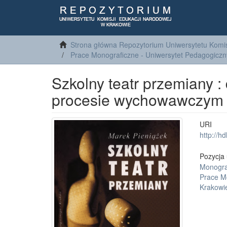
Strona główna Repozytorium Uniwersytetu Komis
Prace Monograficzne - Uniwersytet Pedagogiczn
Szkolny teatr przemiany :
procesie wychowawczym
URI
http://h
Pozycja 
Monogra
Prace M
Krakowi