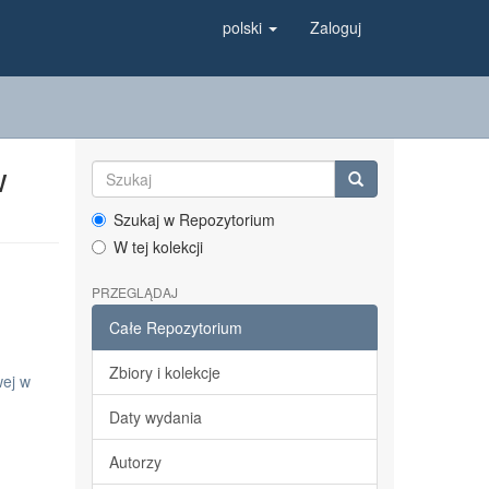
polski
Zaloguj
w
Szukaj w Repozytorium
W tej kolekcji
PRZEGLĄDAJ
Całe Repozytorium
Zbiory i kolekcje
wej w
Daty wydania
Autorzy