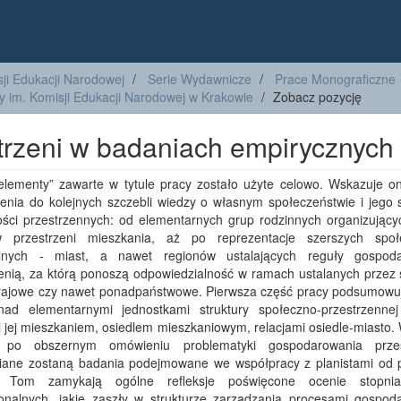
ji Edukacji Narodowej
Serie Wydawnicze
Prace Monograficzne
y im. Komisji Edukacji Narodowej w Krakowie
Zobacz pozycję
strzeni w badaniach empirycznych
elementy” zawarte w tytule pracy zostało użyte celowo. Wskazuje o
enia do kolejnych szczebli wiedzy o własnym społeczeństwie i jego 
ości przestrzennych: od elementarnych grup rodzinnych organizujący
 przestrzeni mieszkania, aż po reprezentacje szerszych społ
ialnych - miast, a nawet regionów ustalających reguły gospod
enią, za którą ponoszą odpowiedzialność w ramach ustalanych przez s
rajowe czy nawet ponadpaństwowe. Pierwsza część pracy podsumowuj
ad elementarnymi jednostkami struktury społeczno-przestrzennej
i jej mieszkaniem, osiedlem mieszkaniowym, relacjami osiedle-miasto.
, po obszernym omówieniu problematyki gospodarowania przes
ane zostaną badania podejmowane we współpracy z planistami od 
. Tom zamykają ogólne refleksje poświęcone ocenie stopni
cjonalnych, jakie zaszły w strukturze zarządzania procesami gospod