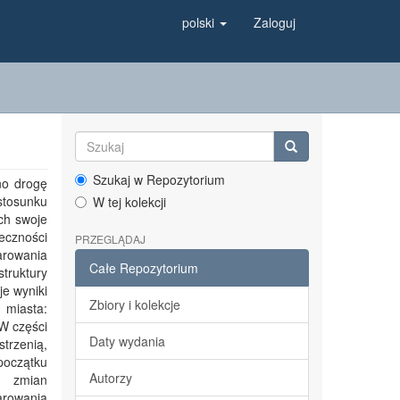
polski
Zaloguj
Szukaj w Repozytorium
no drogę
stosunku
W tej kolekcji
ch swoje
eczności
PRZEGLĄDAJ
arowania
Całe Repozytorium
truktury
e wyniki
Zbiory i kolekcje
 miasta:
 W części
Daty wydania
trzenią,
początku
Autorzy
a zmian
arowania