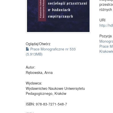
przestr
różnych 
URI
http://h
Pozycja 
Monogra
Oglądaj/
Otwórz
Prace M
Prace Monograficzne nr 533
Krakowi
(5.913MB)
Autor:
Rębowska, Anna
Wydawca:
Wydawnictwo Naukowe Uniwersytetu
Pedagogicznego, Kraków
ISBN:
978-83-7271-548-7