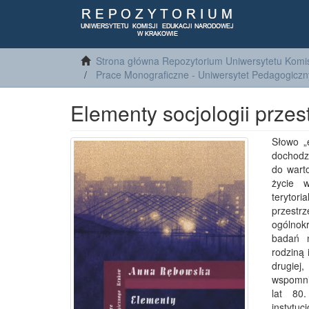
Strona główna Repozytorium Uniwersytetu Komis
Prace Monograficzne - Uniwersytet Pedagogiczn
Elementy socjologii prze
Słowo „
dochodz
do wart
życie w
terytor
przestrz
ogólnok
badań n
rodziną 
drugiej
wspomni
lat 80
instytu